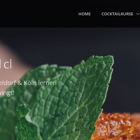
HOME
COCKTAILKURSE
1cl
eldorf & Köln lernen
ingt!