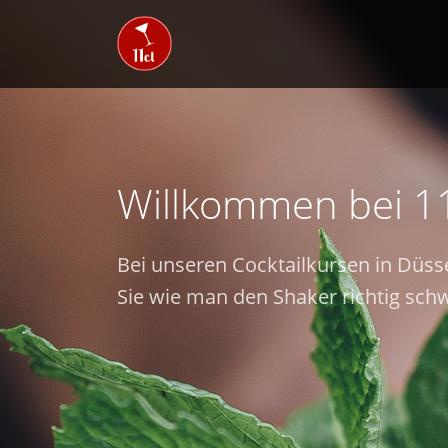
Willkommen bei 1
Bei unseren Cocktailkursen in Düss
Sie wie man den Shaker richtig schw